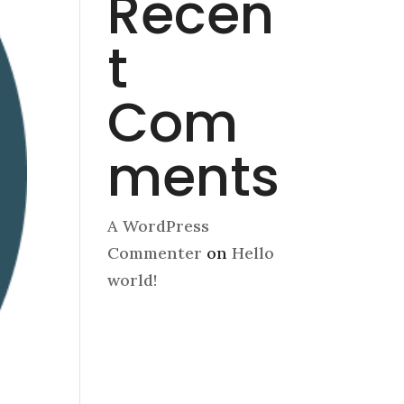
Recen
t
Com
ments
A WordPress
Commenter
on
Hello
world!